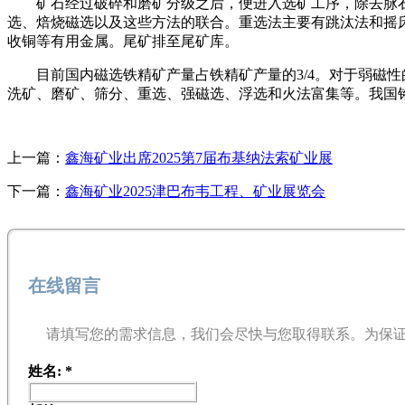
矿石经过破碎和磨矿分级之后，便进入选矿工序，除去脉
选、焙烧磁选以及这些方法的联合。重选法主要有跳汰法和摇
收铜等有用金属。尾矿排至尾矿库。
目前国内磁选铁精矿产量占铁精矿产量的3/4。对于弱磁
洗矿、磨矿、筛分、重选、强磁选、浮选和火法富集等。我国
上一篇：
鑫海矿业出席2025第7届布基纳法索矿业展
下一篇：
鑫海矿业2025津巴布韦工程、矿业展览会
在线留言
请填写您的需求信息，我们会尽快与您取得联系。为保
姓名:
*