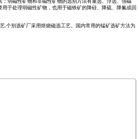
法；弱磁性矿物和非磁性矿物的选别方法有重选、浮选、强磁
要用于处理弱磁性矿物，也用于磁铁矿的降硅、降硫、降氟或回
工艺,个别选矿厂采用焙烧磁选工艺。国内常用的锰矿选矿方法为