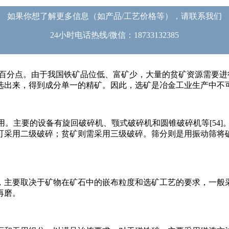
如果你想了解更多信息（如产品/工艺价格等），请联系我们
24小时电话热线/微信：18733132385
11个百分点。由于我国铁矿品位低、富矿少，大量的贫矿资源需
选出来，得到成分单一的精矿。因此，选矿是冶金工业生产中不
炼用。主要的设备有旋回破碎机、颚式破碎机和圆锥破碎机等[5
可采用二级破碎；贫矿则需采用三级破碎。筛分则是用振动筛将
，主要取决于矿物在矿石中的嵌布粒度和选矿工艺的要求，一般采
再磨。