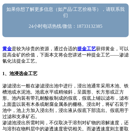
如果你想了解更多信息（如产品/工艺价格等），请联系我
们
24小时电话热线/微信：18733132385
黄金
是较为珍贵的资源，通过合适的
提金工艺
获得黄金，可以
提高金矿的价值，下面本文将会您讲述一种提金工艺——渗滤
氰化法提金工艺。
1、池浸选金工艺
渗滤浸出一般在渗滤浸出池中进行，浸出池通常采用木池、铁
槽池或水泥池。池底水平或稍倾斜，呈圆形、长方形或正方
形。池内装有带孔耐酸板制成的假底，假底上铺以滤布，滤布
上面盖以装有木条或耐腐金属条的栅格。浸出时，将矿石装于
池中，池上方加入浸出剂，浸出液从假底下部流出。假底用于
过滤和支承矿石。
渗滤池浸出所需时间，不仅取决于溶剂对矿物的溶解速度，还
与溶剂在物料层中的渗透速度密切相关。而渗透速度则主要取