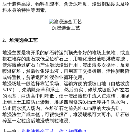
决于装料高度、物料孔隙率、含淤泥程度、浸出剂粘度以及物
料本身的特性等因素。
沉浸选金工艺
2、堆浸选金工艺
堆浸主要是将开采的矿石转运到预先备好的堆场上筑堆，或直
接在堆存的废石或低品位矿石上，用氰化浸出液喷淋或渗滤，
使溶液通过矿石而产生渗滤浸出作用，浸出液多次循环，反复
喷淋矿堆，然后收集浸出液，再用离子交换树脂、活性炭吸附
或锌置换，贫液返回堆浸作业循环使用。
堆浸场址一般选择靠近采场、运输方便的缓坡山地（自然坡度
5-15˚），先清除杂草和浮土，然后夯实，修筑成坡度为5˚左右
的地基，两边高中间稍低，便于浸出液集中流入贮液槽，堆场
上铺上土工膜防止渗漏。堆场四周修筑0.4m土埂并作防水沟，
防止雨水流入场内。在堆矿石之前先堆0.3m厚的大块贫矿。
堆浸法生产成本低，可很快投产，堆浸规模可大可小。矿石破
碎至一定粒度后堆浸或制粒堆浸。
上一篇：
炭浆法提金工艺，你了解哪些？