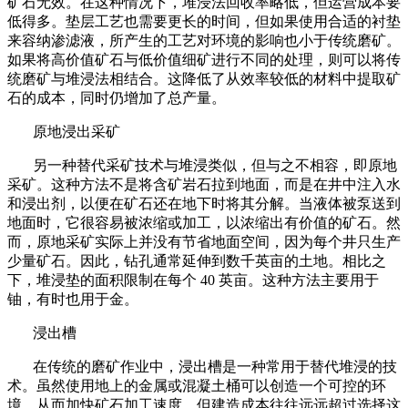
矿石无效。在这种情况下，堆浸法回收率略低，但运营成本要
低得多。垫层工艺也需要更长的时间，但如果使用合适的衬垫
来容纳渗滤液，所产生的工艺对环境的影响也小于传统磨矿。
如果将高价值矿石与低价值细矿进行不同的处理，则可以将传
统磨矿与堆浸法相结合。这降低了从效率较低的材料中提取矿
石的成本，同时仍增加了总产量。
原地浸出采矿
另一种替代采矿技术与堆浸类似，但与之不相容，即原地
采矿。这种方法不是将含矿岩石拉到地面，而是在井中注入水
和浸出剂，以便在矿石还在地下时将其分解。当液体被泵送到
地面时，它很容易被浓缩或加工，以浓缩出有价值的矿石。然
而，原地采矿实际上并没有节省地面空间，因为每个井只生产
少量矿石。因此，钻孔通常延伸到数千英亩的土地。相比之
下，堆浸垫的面积限制在每个 40 英亩。这种方法主要用于
铀，有时也用于金。
浸出槽
在传统的磨矿作业中，浸出槽是一种常用于替代堆浸的技
术。虽然使用地上的金属或混凝土桶可以创造一个可控的环
境，从而加快矿石加工速度，但建造成本往往远远超过选择这