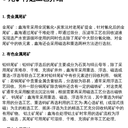
1.
贵金属尾矿
金尾矿：鑫海常采用全泥氰化+炭浆法对老尾矿提金，针对氰化后的金
尾矿，鑫海通过尾矿干堆处理，即通过筛分、压滤等工艺在回收滤液
实现选产水资源循环使用的同时也去除了尾矿中大部分氰化物。对金
尾矿中的铁元素，鑫海还会采用磁选和重选两种方法进行选别。
2.
有色金属尾矿
铅锌尾矿：铅锌矿浮选后的尾矿主要成分为石英与绢云母等，除了采
用尾矿库堆存、干堆、充填矿井外，鑫海常采用重选、浮选、磁选或
重选+浮选等联合工艺来对铅锌尾矿中有价元素进行回收利用。 铜尾
矿：若铜尾矿中贵重金属含量较高，分选较为容易，通常采用浮选工
艺回收。另外一部分铜尾矿除含铜外还含有一定的磁铁矿，对这类尾
矿通常先采用酸浸法沉淀出铜，根据需要再采用磁选工艺分选出磁铁
矿。 钨尾矿：鑫海常采用重选、磁选、浮选等方法，其中重选为钨矿
常用的分选工艺。重选钨矿再选利用的工艺为-离心选矿机（或湿式强
磁）为主的粗选工艺、摇床-浮选为主的精选工艺充分回收钨尾矿中的
有用矿物。 铝土矿尾矿：鑫海在处理铝土矿时常用的选矿流程为浮
选、磁选，其尾矿可用尾矿可湿排、干堆、充填矿井等工艺处理。