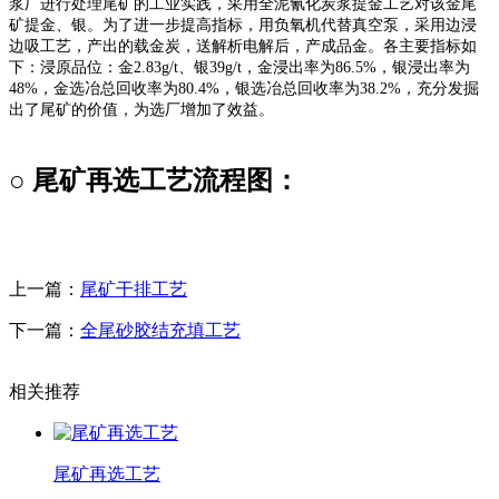
浆厂进行处理尾矿的工业实践，采用全泥氰化炭浆提金工艺对该金尾
矿提金、银。为了进一步提高指标，用负氧机代替真空泵，采用边浸
边吸工艺，产出的载金炭，送解析电解后，产成品金。各主要指标如
下：浸原品位：金2.83g/t、银39g/t，金浸出率为86.5%，银浸出率为
48%，金选冶总回收率为80.4%，银选冶总回收率为38.2%，充分发掘
出了尾矿的价值，为选厂增加了效益。
○ 尾矿再选工艺流程图：
上一篇：
尾矿干排工艺
下一篇：
全尾砂胶结充填工艺
相关推荐
尾矿再选工艺