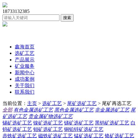
18733132385
鑫海首页
选矿工艺
产品展示
矿业服务
新闻中心
成功案例
关于我们
联系我们
当前位置：
主页
>
选矿工艺
>
尾矿选矿工艺
> 尾矿再选工艺
全部
有色金属选矿工艺
黑色金属选矿工艺
非金属选矿工艺
尾
矿选矿工艺
贵金属矿物选矿工艺
锡矿选矿工艺
镍矿选矿工艺
锑矿选矿工艺
黑钨矿选矿工艺
白
钨矿选矿工艺
钼矿选矿工艺
铜铅锌矿选矿工艺
赤铁矿选矿工艺
磁铁矿选矿工艺
锰矿选矿工艺
铬矿选矿工艺