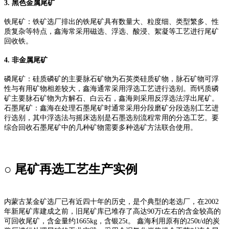
3.
黑色金属尾矿
铁尾矿：铁矿选厂排出的铁尾矿具有数量大、粒度细、类型繁多、性
质复杂等特点，鑫海常采用磁选、浮选、酸浸、絮凝等工艺进行尾矿
回收铁。
4.
非金属尾矿
磷尾矿：硅质磷矿的主要脉石矿物为石英类硅质矿物，脉石矿物可浮
性与有用矿物相差较大，鑫海通常采用浮选工艺进行选别。而钙质磷
矿主要脉石矿物为方解石、白云石，鑫海则采用反浮选法浮出尾矿。
石墨尾矿：鑫海在处理石墨尾矿时通常采用分段磨矿分段选别工艺进
行选别，其中浮选法与摇床选别是石墨选别流程常用的分选工艺。要
综合回收石墨尾矿中的几种矿物需要多种选矿方法联合使用。
○ 尾矿再选工艺生产实例
内蒙古某金矿选厂已有近四十年的历史，是个典型的老选厂，在2002
年新尾矿库建成之前，旧尾矿库已堆存了高达90万t左右的含金较高的
可回收尾矿，含金量约1665kg，含银25t。 鑫海利用原有的250t/d的炭