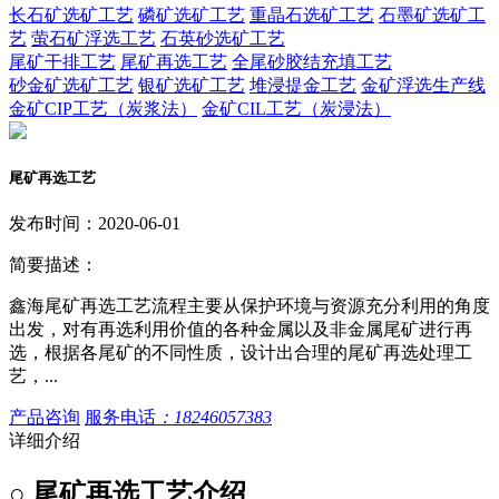
长石矿选矿工艺
磷矿选矿工艺
重晶石选矿工艺
石墨矿选矿工
艺
萤石矿浮选工艺
石英砂选矿工艺
尾矿干排工艺
尾矿再选工艺
全尾砂胶结充填工艺
砂金矿选矿工艺
银矿选矿工艺
堆浸提金工艺
金矿浮选生产线
金矿CIP工艺（炭浆法）
金矿CIL工艺（炭浸法）
尾矿再选工艺
发布时间：2020-06-01
简要描述：
鑫海尾矿再选工艺流程主要从保护环境与资源充分利用的角度
出发，对有再选利用价值的各种金属以及非金属尾矿进行再
选，根据各尾矿的不同性质，设计出合理的尾矿再选处理工
艺，...
产品咨询
服务电话
：18246057383
详细介绍
○
尾矿再选工艺
介绍