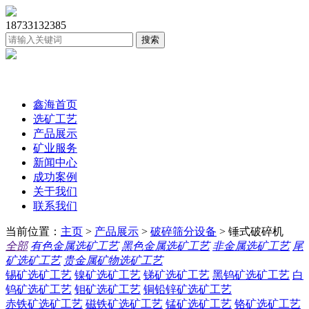
18733132385
鑫海首页
选矿工艺
产品展示
矿业服务
新闻中心
成功案例
关于我们
联系我们
当前位置：
主页
>
产品展示
>
破碎筛分设备
> 锤式破碎机
全部
有色金属选矿工艺
黑色金属选矿工艺
非金属选矿工艺
尾
矿选矿工艺
贵金属矿物选矿工艺
锡矿选矿工艺
镍矿选矿工艺
锑矿选矿工艺
黑钨矿选矿工艺
白
钨矿选矿工艺
钼矿选矿工艺
铜铅锌矿选矿工艺
赤铁矿选矿工艺
磁铁矿选矿工艺
锰矿选矿工艺
铬矿选矿工艺