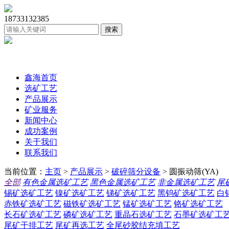
18733132385
鑫海首页
选矿工艺
产品展示
矿业服务
新闻中心
成功案例
关于我们
联系我们
当前位置：
主页
>
产品展示
>
破碎筛分设备
> 圆振动筛(YA)
全部
有色金属选矿工艺
黑色金属选矿工艺
非金属选矿工艺
尾
锡矿选矿工艺
镍矿选矿工艺
锑矿选矿工艺
黑钨矿选矿工艺
白
赤铁矿选矿工艺
磁铁矿选矿工艺
锰矿选矿工艺
铬矿选矿工艺
长石矿选矿工艺
磷矿选矿工艺
重晶石选矿工艺
石墨矿选矿工
尾矿干排工艺
尾矿再选工艺
全尾砂胶结充填工艺