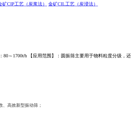
金矿CIP工艺（炭浆法）
金矿CIL工艺（炭浸法）
0～1700t/h 【应用范围】：圆振筛主要用于物料粒度分级，
数、高效新型振动筛；